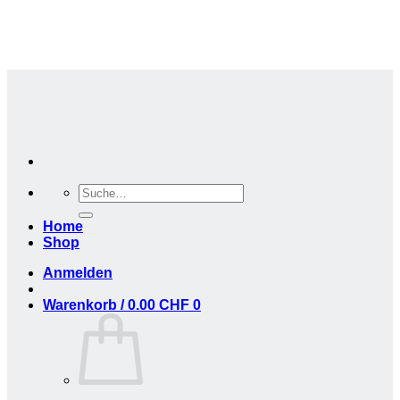
Zum
Inhalt
zurück
Suche
nach:
Home
Shop
Anmelden
Warenkorb /
0.00
CHF
0