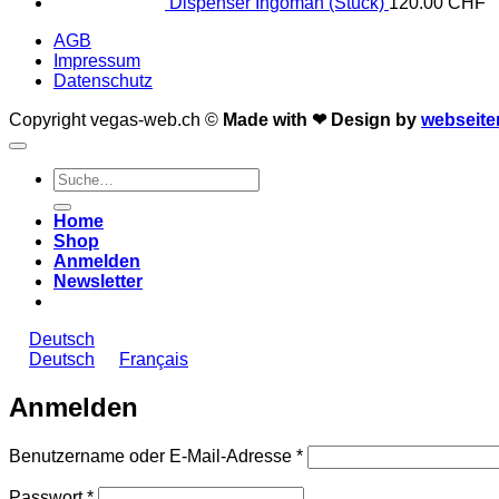
Dispenser Ingoman (Stück)
120.00
CHF
AGB
Impressum
Datenschutz
Copyright vegas-web.ch ©
Made with ❤
Design by
webseite
Suche
nach:
Home
Shop
Anmelden
Newsletter
Deutsch
Deutsch
Français
Anmelden
Erforderlich
Benutzername oder E-Mail-Adresse
*
Erforderlich
Passwort
*