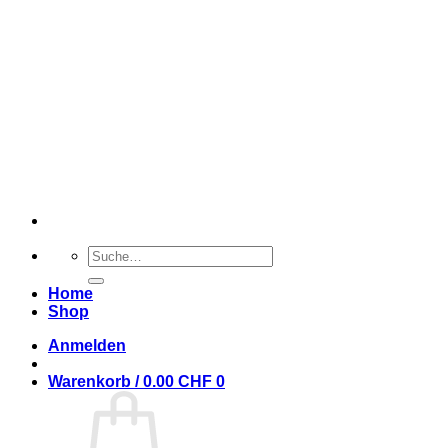
Zum
Inhalt
zurück
Suche
nach:
Home
Shop
Anmelden
Warenkorb /
0.00
CHF
0