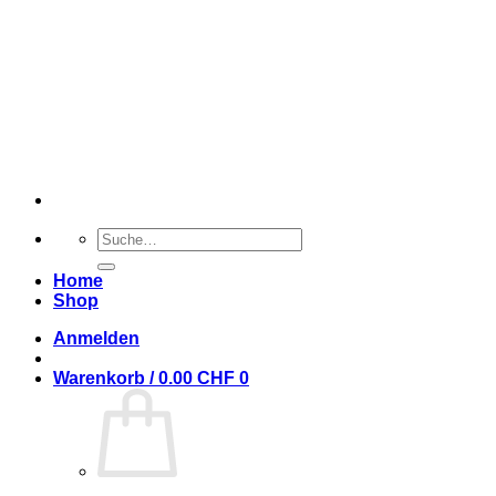
Zum
Inhalt
zurück
Suche
nach:
Home
Shop
Anmelden
Warenkorb /
0.00
CHF
0