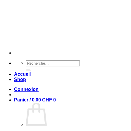
Aller
au
contenu
Recherche
pour :
Accueil
Shop
Connexion
Panier /
0.00
CHF
0